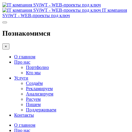
IT компания
SViWT - WEB-проекты под ключ
Познакомимся
×
О главном
Про нас
Портфолио
Кто мы
Услуги
Создаём
Рекламируем
Анализируем
Рисуем
Пишем
Поддерживаем
Контакты
О главном
Про нас