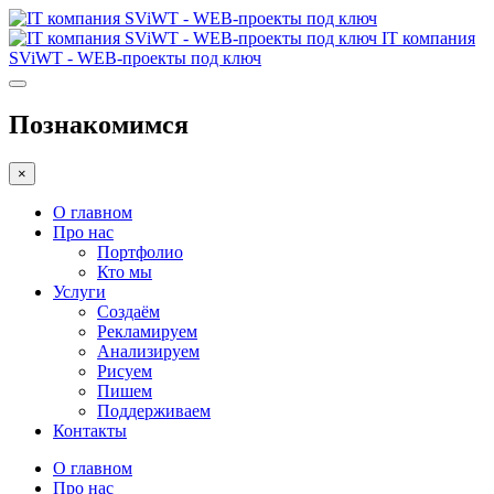
IT компания
SViWT - WEB-проекты под ключ
Познакомимся
×
О главном
Про нас
Портфолио
Кто мы
Услуги
Создаём
Рекламируем
Анализируем
Рисуем
Пишем
Поддерживаем
Контакты
О главном
Про нас